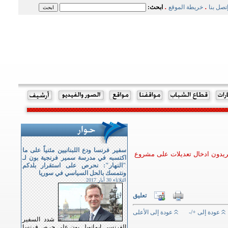
.
.
تصل بنا
خريطة الموقع
ابحث:
سفير فرنسا ودع اللبنانيين مثنياً على ما
 يريدون ادخال تعديلات على مشروع
اكتسبه في مدرسة سمير فرنجية بون لـ
"النهار": نحرص على استقرار بلدكم
ونتمسك بالحل السياسي في سوريا
الثلاثاء 30 أيار 2017
تعليق
عودة إلى +/-
عودة إلى الأعلى
شدد السفير
الفرنسي ايمانويل بون على حرص فرنسا