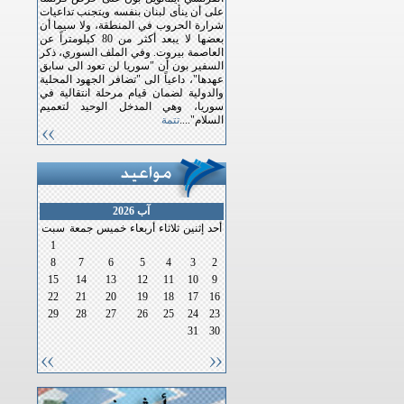
على أن ينأى لبنان بنفسه ويتجنب تداعيات
شرارة الحروب في المنطقة، ولا سيما أن
بعضها لا يبعد أكثر من 80 كيلومتراً عن
العاصمة بيروت. وفي الملف السوري، ذكر
السفير بون أن "سوريا لن تعود الى سابق
عهدها"، داعياً الى "تضافر الجهود المحلية
والدولية لضمان قيام مرحلة انتقالية في
سوريا، وهي المدخل الوحيد لتعميم
السلام"....
تتمة
آب 2026
أحد
إثنين
ثلاثاء
أربعاء
خميس
جمعة
سبت
1
8
7
6
5
4
3
2
15
14
13
12
11
10
9
22
21
20
19
18
17
16
29
28
27
26
25
24
23
31
30