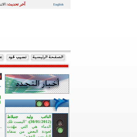
آخر تحديث:
الاثنين 9 تشرين الثاني
English
ا
ا
النائب وليد جنبلاط
(30/01/2012):
"اليست تلك
الدماء هي التي مهّدت
لعودة البعض من منفاه
الباريسي الفخم".