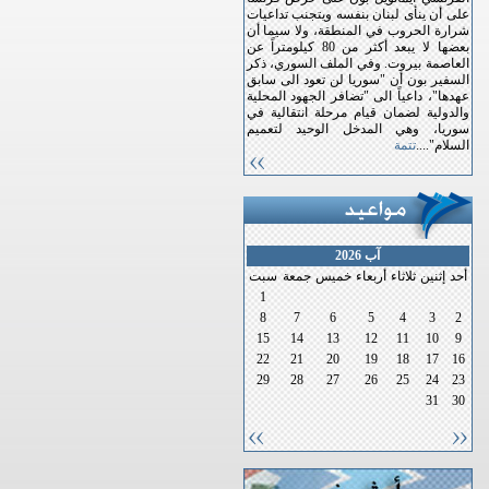
على أن ينأى لبنان بنفسه ويتجنب تداعيات
شرارة الحروب في المنطقة، ولا سيما أن
بعضها لا يبعد أكثر من 80 كيلومتراً عن
العاصمة بيروت. وفي الملف السوري، ذكر
السفير بون أن "سوريا لن تعود الى سابق
عهدها"، داعياً الى "تضافر الجهود المحلية
والدولية لضمان قيام مرحلة انتقالية في
سوريا، وهي المدخل الوحيد لتعميم
السلام"....
تتمة
آب 2026
أحد
إثنين
ثلاثاء
أربعاء
خميس
جمعة
سبت
1
8
7
6
5
4
3
2
15
14
13
12
11
10
9
22
21
20
19
18
17
16
29
28
27
26
25
24
23
31
30