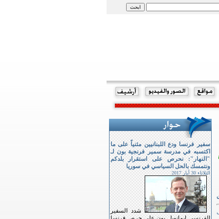
سفير فرنسا ودع اللبنانيين مثنياً على ما
اكتسبه في مدرسة سمير فرنجية بون لـ
"النهار": نحرص على استقرار بلدكم
ونتمسك بالحل السياسي في سوريا
الثلاثاء 30 أيار 2017
ق
شدد السفير
ى
الفرنسي ايمانويل بون على حرص فرنسا