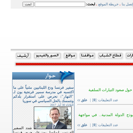
.
.
تصل بنا
خريطة الموقع
ابحث:
سفير فرنسا ودع اللبنانيين مثنياً على ما
): "الكلام التخويفي حول صعود التيارات السلفية
اكتسبه في مدرسة سمير فرنجية بون لـ
"النهار": نحرص على استقرار بلدكم
عدد التعليقات: [
0
] |
علق
ونتمسك بالحل السياسي في سوريا
الثلاثاء 30 أيار 2017
وذج الدولة المدنية... في مواجهة
عدد التعليقات: [
0
] |
علق
شدد السفير
الفرنسي ايمانويل بون على حرص فرنسا