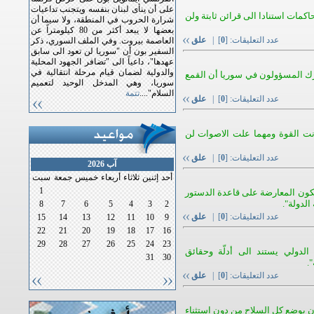
على أن ينأى لبنان بنفسه ويتجنب تداعيات
كمات استنادا الى قرائن ثابتة ولن
شرارة الحروب في المنطقة، ولا سيما أن
بعضها لا يبعد أكثر من 80 كيلومتراً عن
عدد التعليقات: [
0
] |
علق
العاصمة بيروت. وفي الملف السوري، ذكر
السفير بون أن "سوريا لن تعود الى سابق
عهدها"، داعياً الى "تضافر الجهود المحلية
والدولية لضمان قيام مرحلة انتقالية في
درك المسؤولون في سوريا أن القمع
سوريا، وهي المدخل الوحيد لتعميم
السلام"....
تتمة
عدد التعليقات: [
0
] |
علق
انت القوة ومهما علت الاصوات لن
عدد التعليقات: [
0
] |
علق
آب 2026
أحد
إثنين
ثلاثاء
أربعاء
خميس
جمعة
سبت
1
كون المعارضة على قاعدة الدستور
لدولة".
8
7
6
5
4
3
2
عدد التعليقات: [
0
] |
علق
15
14
13
12
11
10
9
22
21
20
19
18
17
16
29
28
27
26
25
24
23
 الدولي يستند الى أدلّة وحقائق
31
30
.
عدد التعليقات: [
0
] |
علق
 بوضع كل السلاح من دون استثناء