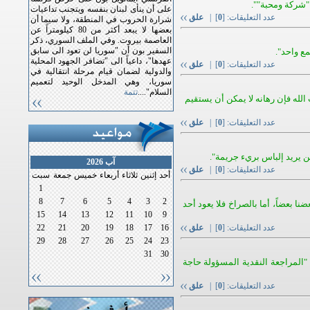
"شركة ومحبة"".
على أن ينأى لبنان بنفسه ويتجنب تداعيات
عدد التعليقات: [
0
] |
علق
شرارة الحروب في المنطقة، ولا سيما أن
بعضها لا يبعد أكثر من 80 كيلومتراً عن
العاصمة بيروت. وفي الملف السوري، ذكر
السفير بون أن "سوريا لن تعود الى سابق
مع واحد".
عهدها"، داعياً الى "تضافر الجهود المحلية
عدد التعليقات: [
0
] |
علق
والدولية لضمان قيام مرحلة انتقالية في
سوريا، وهي المدخل الوحيد لتعميم
السلام"....
تتمة
 حزب الله فإن رهانه لا يمكن أن يستقيم
عدد التعليقات: [
0
] |
علق
من يريد إلباس بريء جريمة".
آب 2026
عدد التعليقات: [
0
] |
علق
أحد
إثنين
ثلاثاء
أربعاء
خميس
جمعة
سبت
1
8
7
6
5
4
3
2
ضنا بعضاً، أما بالصراخ فلا يعود أحد
15
14
13
12
11
10
9
عدد التعليقات: [
0
] |
علق
16
17
18
19
20
21
22
29
28
27
26
25
24
23
31
30
 "المراجعة النقدية المسؤولة حاجة
عدد التعليقات: [
0
] |
علق