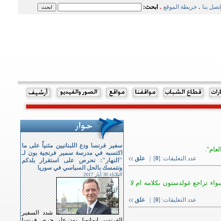
.
.
تصل بنا
خريطة الموقع
ابحث:
سفير فرنسا ودع اللبنانيين مثنياً على ما
لعام".
اكتسبه في مدرسة سمير فرنجية بون لـ
عدد التعليقات: [
0
] |
علق
"النهار": نحرص على استقرار بلدكم
ونتمسك بالحل السياسي في سوريا
الثلاثاء 30 أيار 2017
واء تراجع غولدستون بكلامه ام لا
عدد التعليقات: [
0
] |
علق
شدد السفير
الفرنسي ايمانويل بون على حرص فرنسا