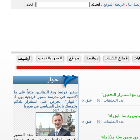
.
.
تصل بنا
خريطة الموقع
ابحث:
سفير فرنسا ودع اللبنانيين مثنياً على ما
ين مع استمرار التحقيق"
اكتسبه في مدرسة سمير فرنجية بون لـ
عدد التعليقات: [
0
] |
علق
"النهار": نحرص على استقرار بلدكم
ونتمسك بالحل السياسي في سوريا
الثلاثاء 30 أيار 2017
يدون رئيسا للوزراء"
عدد التعليقات: [
0
] |
علق
شدد السفير
 من ضمن سلة متكاملة"
الفرنسي ايمانويل بون على حرص فرنسا