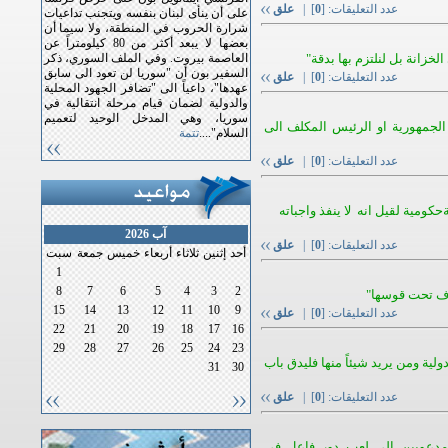
عدد التعليقات: [
0
] |
علق
على أن ينأى لبنان بنفسه ويتجنب تداعيات
شرارة الحروب في المنطقة، ولا سيما أن
بعضها لا يبعد أكثر من 80 كيلومتراً عن
خزانة بل لنلتزم بها بدقة"
العاصمة بيروت. وفي الملف السوري، ذكر
السفير بون أن "سوريا لن تعود الى سابق
عدد التعليقات: [
0
] |
علق
عهدها"، داعياً الى "تضافر الجهود المحلية
والدولية لضمان قيام مرحلة انتقالية في
سوريا، وهي المدخل الوحيد لتعميم
 الجمهورية او الرئيس المكلف الى
السلام"....
تتمة
عدد التعليقات: [
0
] |
علق
حكومية لقيل انه لا ينفذ واجباته
آب 2026
عدد التعليقات: [
0
] |
علق
أحد
إثنين
ثلاثاء
أربعاء
خميس
جمعة
سبت
1
8
7
6
5
4
3
2
وف تحت قوسها"
15
14
13
12
11
10
9
عدد التعليقات: [
0
] |
علق
22
21
20
19
18
17
16
29
28
27
26
25
24
23
ولية ومن يريد شيئاً منها فليدق باب
31
30
عدد التعليقات: [
0
] |
علق
مدعويين الى لعب دور فاعل في