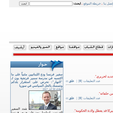
.
.
تصل بنا
خريطة الموقع
ابحث:
سفير فرنسا ودع اللبنانيين مثنياً على ما
ديد لحريري".
اكتسبه في مدرسة سمير فرنجية بون لـ
عدد التعليقات: [
0
] |
علق
"النهار": نحرص على استقرار بلدكم
ونتمسك بالحل السياسي في سوريا
الثلاثاء 30 أيار 2017
من حلفائه".
عدد التعليقات: [
0
] |
علق
شدد السفير
يركا قد يعطل ولادة الحكومة".
الفرنسي ايمانويل بون على حرص فرنسا