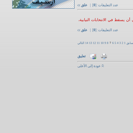
عدد التعليقات: [
0
] |
علق
ن يسقط في الانتخابات النيابية،
عدد التعليقات: [
0
] |
علق
سابق
1
2
3
4
5
6
7
8
9
10
11
12
13
14
التالي
تعليق
عودة إلى الأعلى