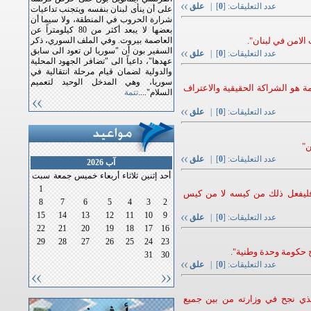
عدد التعليقات: [
0
] |
علق
على أن ينأى لبنان بنفسه ويتجنب تداعيات
شرارة الحروب في المنطقة، ولا سيما أن
بعضها لا يبعد أكثر من 80 كيلومتراً عن
لامن في لبنان".
العاصمة بيروت. وفي الملف السوري، ذكر
السفير بون أن "سوريا لن تعود الى سابق
عدد التعليقات: [
0
] |
علق
عهدها"، داعياً الى "تضافر الجهود المحلية
والدولية لضمان قيام مرحلة انتقالية في
سوريا، وهي المدخل الوحيد لتعميم
ة هو الشراكة الحقيقية والاعتراف
السلام"....
تتمة
عدد التعليقات: [
0
] |
علق
ن"
عدد التعليقات: [
0
] |
علق
آب 2026
أحد
إثنين
ثلاثاء
أربعاء
خميس
جمعة
سبت
1
ليفعل ذلك من كيسه لا من كيس
8
7
6
5
4
3
2
15
14
13
12
11
10
9
عدد التعليقات: [
0
] |
علق
22
21
20
19
18
17
16
29
28
27
26
25
24
23
 حكومة وحدة وطنية".
31
30
عدد التعليقات: [
0
] |
علق
لذي نجح في وزارته من بين جميع