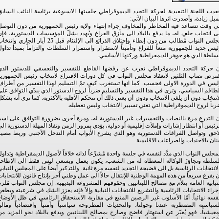
دت اللجنة التنفيذية لحركة التجدد الديموقراطي جلستها الاسبوعية برئاسة النائب الساب
يل زيادة، وأصدرت اثرها البيان الآتي:
ي وقت تتصاعد فيه المخاطر والمخاوف جراء إنتهاء ولاية رئيس الجمهورية من دون التوصل
ى انتخاب خلفٍ له، ما يدفع بالبلاد الى مأزق الفراغ ويُهدد بشلّ المؤسسات الدستورية، فإ
مجلس النواب مُطالب من دون إبطاء وإختلاق الذرائع الى الإلتئام قبل 25 أيار الجاري وان
يس جديد للجمهورية منعاً للفراغ وتأميناً لاستقرار واستمرار السلطات والتزاماً بمبدأ تداو
سلطة الذي هو جوهر الديمقراطية وركنها الأساسي.
ن حركة التجدد الديموقراطي تعرب عن رفضها القاطع للتفسير والتعسفي للدستور الذي
فترض نصاب الثلثين لانعقاد مجلس النواب في كل دورات الاقتراع لانتخاب رئيس الجمهورية
ليس في الدورة الاولى فحسب. كما انها تستغرب كيف تمّ التسليم لهذا التفسير من أطراف
طاقم السياسي، وترى في هذا التفسير والتسليم ضرباً لروح الدستور الذي يبدّي التوافق عل
انتخاب دون أن يلغي الانتخاب ودون أن يعني ذلك أن تتحكم الأقلية بالأكثرية. كما ترى أنه يشك
باً لروح الديموقراطية التي تعني تسيير الانتخاب وليس تعطيله.
ن التذرع مرة بالنصاب والتفسيرات غير الدستورية له، ومرة أخرى بضرورة التوافق على اسم
رئيس أو انتظار إشارات وإملآت إقليمية أو دولية، يؤدي بمرور الزمن ونفاذ المهلة الدستورية ال
لاحق وتواصل الفراغات الدستورية وهو الذي يشرع الأبواب أمام التدخل الأجنبي وربط مصير
نان بالاجندات والصراعات الاقليمية.
جلس النواب الذي مدَّد لنفسه في جلسة واحدة مُشرِّعاً لذاته خلافاً لأصول الديمقراطية وتداو
لسلطة وتجاوَزَ الوكالة المعطاة له من الشعب، يكون يعمل ويسعى ليس فقط الى الإطاحة
لانتخابات الرئاسية بل الى فضيحة التجديد لنفسه مرة ثانية. وللتذكير أيضاً على المجلس النياب
 يفرغ سريعاً من هذه المهمة الوطنية للإنتقال حالاً الى عمل وطني آخر بإنتاج قانون للانتخابا
نيابية العامة يتلأم مع مصالح اللبنانيين وحقوقهم المشروعة البديهية. إن مجلس النواب مُلز
جراء الانتخابات الرئاسية والتشريع للانتخابات النيابية وإلاَ فإنه يعزز الشك في شرعيته ويطع
فسه نهائياً. أمّا الأسلوب غير الرصين المتبع في مقاربة الاستحقاق الرئاسي في ظل الأوضا
سياسية المضطربة عندنا وحولنا، والتحديات المطروحة سياسياً وأمنياً واقتصادياً وماليا
عيشياً، فهو يُعبّر عن استهتار فاضح وصارخ بمصالح اللبنانيين ويدفع بالبلاد نحو المزيد م