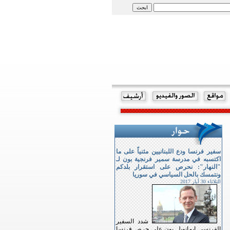
سفير فرنسا ودع اللبنانيين مثنياً على ما
اكتسبه في مدرسة سمير فرنجية بون لـ
"النهار": نحرص على استقرار بلدكم
ونتمسك بالحل السياسي في سوريا
الثلاثاء 30 أيار 2017
شدد السفير
الفرنسي ايمانويل بون على حرص فرنسا