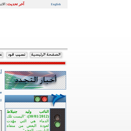
آخر تحديث:
الاثنين 9 تشرين الثاني
English
أ
بي
الج
النائب وليد جنبلاط
(30/01/2012):
"اليست تلك
الدماء هي التي مهّدت
لعودة البعض من منفاه
الباريسي الفخم".