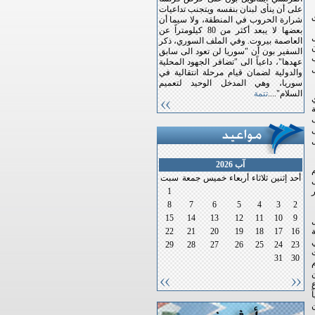
على أن ينأى لبنان بنفسه ويتجنب تداعيات
ق
شرارة الحروب في المنطقة، ولا سيما أن
بعضها لا يبعد أكثر من 80 كيلومتراً عن
العاصمة بيروت. وفي الملف السوري، ذكر
ن
السفير بون أن "سوريا لن تعود الى سابق
تخاب
عهدها"، داعياً الى "تضافر الجهود المحلية
ل
والدولية لضمان قيام مرحلة انتقالية في
سوريا، وهي المدخل الوحيد لتعميم
السلام"....
تتمة
ى
ل
آب 2026
أحد
إثنين
ثلاثاء
أربعاء
خميس
جمعة
سبت
ى
1
8
7
6
5
4
3
2
15
14
13
12
11
10
9
ل
22
21
20
19
18
17
16
ي
29
28
27
26
25
24
23
ت
31
30
م
ن
ع
ً
ن