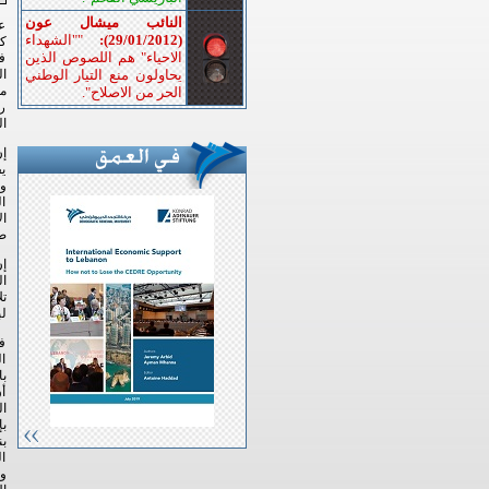
النائب ميشال عون
عق
(29/01/2012):
""الشهداء
كم
الاحياء" هم اللصوص الذين
ف
يحاولون منع التيار الوطني
ال
الحر من الاصلاح".
رئ
ال
إ
ي
و
ال
ال
ضر
إ
ال
ت
لب
فم
ا
با
أن
ال
بإ
بن
ال
وم