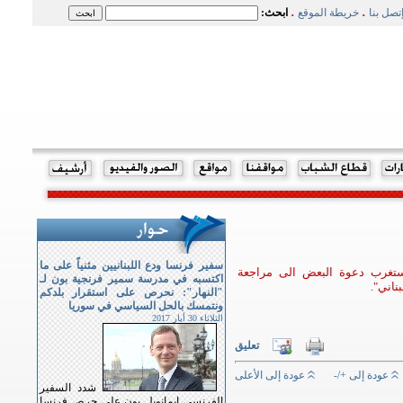
.
.
تصل بنا
خريطة الموقع
ابحث:
سفير فرنسا ودع اللبنانيين مثنياً على ما
ستغرب دعوة البعض الى مراجعة
اكتسبه في مدرسة سمير فرنجية بون لـ
ناني".
"النهار": نحرص على استقرار بلدكم
ونتمسك بالحل السياسي في سوريا
الثلاثاء 30 أيار 2017
تعليق
عودة إلى +/-
عودة إلى الأعلى
شدد السفير
الفرنسي ايمانويل بون على حرص فرنسا