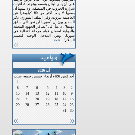
على أن ينأى لبنان بنفسه ويتجنب تداعيات
شرارة الحروب في المنطقة، ولا سيما أن
بعضها لا يبعد أكثر من 80 كيلومتراً عن
العاصمة بيروت. وفي الملف السوري، ذكر
السفير بون أن "سوريا لن تعود الى سابق
عهدها"، داعياً الى "تضافر الجهود المحلية
والدولية لضمان قيام مرحلة انتقالية في
سوريا، وهي المدخل الوحيد لتعميم
السلام"....
تتمة
آب 2026
أحد
إثنين
ثلاثاء
أربعاء
خميس
جمعة
سبت
1
8
7
6
5
4
3
2
15
14
13
12
11
10
9
22
21
20
19
18
17
16
29
28
27
26
25
24
23
31
30