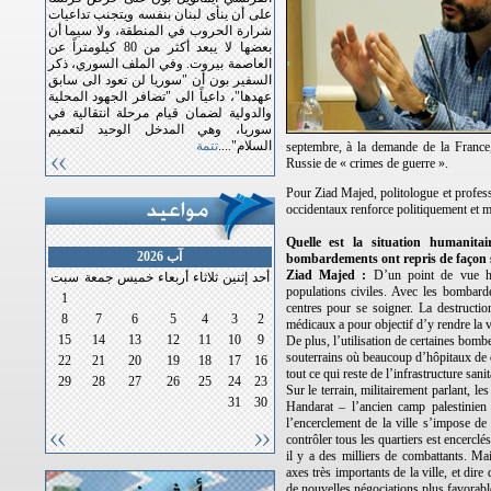
على أن ينأى لبنان بنفسه ويتجنب تداعيات
شرارة الحروب في المنطقة، ولا سيما أن
بعضها لا يبعد أكثر من 80 كيلومتراً عن
العاصمة بيروت. وفي الملف السوري، ذكر
السفير بون أن "سوريا لن تعود الى سابق
عهدها"، داعياً الى "تضافر الجهود المحلية
والدولية لضمان قيام مرحلة انتقالية في
سوريا، وهي المدخل الوحيد لتعميم
السلام"....
تتمة
septembre, à la demande de la France
Russie de « crimes de guerre ».
Pour Ziad Majed, politologue et professe
occidentaux renforce politiquement et mil
Quelle est la situation humanitai
آب 2026
bombardements ont repris de façon 
Ziad Majed :
D’un point de vue hum
أحد
إثنين
ثلاثاء
أربعاء
خميس
جمعة
سبت
populations civiles. Avec les bombar
1
centres pour se soigner. La destructi
8
7
6
5
4
3
2
médicaux a pour objectif d’y rendre la v
15
14
13
12
11
10
9
De plus, l’utilisation de certaines bomb
souterrains où beaucoup d’hôpitaux de c
22
21
20
19
18
17
16
tout ce qui reste de l’infrastructure sani
29
28
27
26
25
24
23
Sur le terrain, militairement parlant, l
31
30
Handarat – l’ancien camp palestinien 
l’encerclement de la ville s’impose de
contrôler tous les quartiers est encerclé
il y a des milliers de combattants. Ma
axes très importants de la ville, et dire
de nouvelles négociations plus favorabl