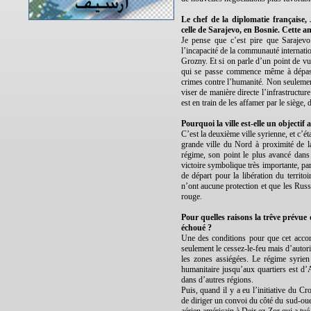
Le chef de la diplomatie française,
celle de Sarajevo, en Bosnie. Cette an
Je pense que c’est pire que Sarajevo
l’incapacité de la communauté internatio
Grozny. Et si on parle d’un point de vue
qui se passe commence même à dépass
crimes contre l’humanité. Non seulement 
viser de manière directe l’infrastructur
est en train de les affamer par le siège, d
Pourquoi la ville est-elle un objectif 
C’est la deuxième ville syrienne, et c’é
grande ville du Nord à proximité de l
régime, son point le plus avancé dans
victoire symbolique très importante, p
de départ pour la libération du territ
n’ont aucune protection et que les Russe
rouge.
Pour quelles raisons la trêve prévue
échoué ?
Une des conditions pour que cet accor
seulement le cessez-le-feu mais d’autori
les zones assiégées. Le régime syrien
humanitaire jusqu’aux quartiers est d’A
dans d’autres régions.
Puis, quand il y a eu l’initiative du C
de diriger un convoi du côté du sud-ouest