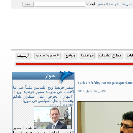
.
.
تصل بنا
خريطة الموقع
ابحث:
Syrie : « A Alep, on est presque dans
سفير فرنسا ودع اللبنانيين مثنياً على ما
الاثنين 26 أيلول 2016
اكتسبه في مدرسة سمير فرنجية بون لـ
"النهار": نحرص على استقرار بلدكم
ونتمسك بالحل السياسي في سوريا
الثلاثاء 30 أيار 2017
شدد السفير
الفرنسي ايمانويل بون على حرص فرنسا