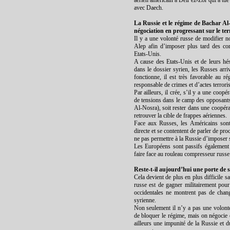
aérien américain à Deir ez-Zor qui a tu
avec Daech.
La Russie et le régime de Bachar Al
négociation en progressant sur le ter
Il y a une volonté russe de modifier no
Alep afin d’imposer plus tard des con
Etats-Unis.
A cause des Etats-Unis et de leurs hés
dans le dossier syrien, les Russes arri
fonctionne, il est très favorable au r
responsable de crimes et d’actes terroris
Par ailleurs, il crée, s’il y a une coopé
de tensions dans le camp des opposants
Al-Nosra), soit rester dans une coopérat
retrouver la cible de frappes aériennes.
Face aux Russes, les Américains sont
directe et se contentent de parler de proc
ne pas permettre à la Russie d’imposer 
Les Européens sont passifs également 
faire face au rouleau compresseur russe
Reste-t-il aujourd’hui une porte de s
Cela devient de plus en plus difficile sa
russe est de gagner militairement pour
occidentales ne montrent pas de chang
syrienne.
Non seulement il n’y a pas une volont
de bloquer le régime, mais on négocie 
ailleurs une impunité de la Russie et d